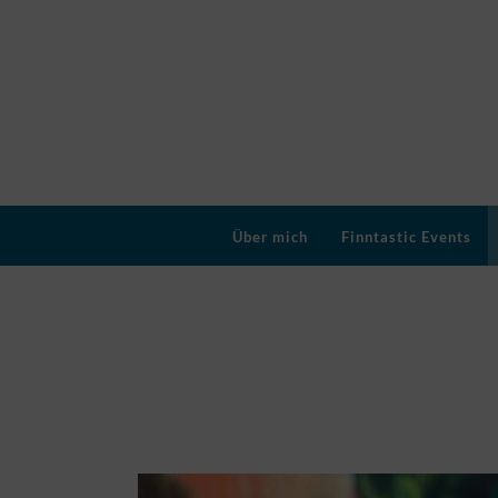
Über mich
Finntastic Events
Finnland im Herzen – 
Praktikum beim Finnlan
Posted on
14. Juni 2022
by
Finntastic