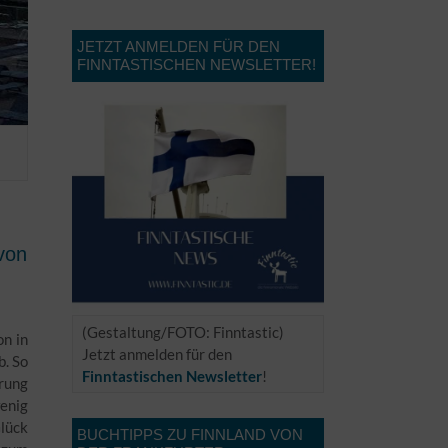
JETZT ANMELDEN FÜR DEN
FINNTASTISCHEN NEWSLETTER!
von
(Gestaltung/FOTO: Finntastic)
on in
Jetzt anmelden für den
b. So
Finntastischen Newsletter
!
erung
wenig
lück
BUCHTIPPS ZU FINNLAND VON