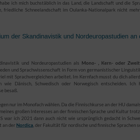
habe ich mich buchstäblich in das Land, die Landschaft und die Sp
e, friedliche Schneelandschaft im Oulanka-Nationalpark nicht meh
dium der Skandinavistik und Nordeuropastudien an 
dinavistik und Nordeuropastudien als
Mono- , Kern- oder Zweit
ieden und Sprachwissenschaft in Form von germanistischer Linguisti
el mit Sprachvergleichen arbeitet. Im Kernfach musst du dich aller
en wie Dänisch, Schwedisch oder Norwegisch entscheiden. Ich 
se besaß.
gegen nur im Monofach wählen. Da die Finnischkurse an der HU damal
 meines großen Interesses an der finnischen Sprache und Kultur tro
 war ich 2021 dann auch nicht wie ursprünglich gedacht in Schwe
t an der
Nordica
, der Fakultät für nordische und finnische Sprachen 