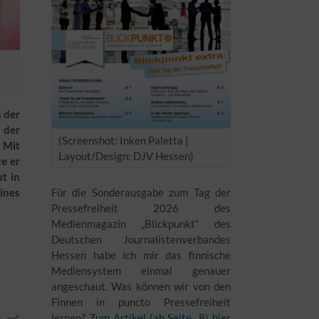
 der
 der
(Screenshot: Inken Paletta |
 Mit
Layout/Design: DJV Hessen)
e er
t in
ines
Für die Sonderausgabe zum Tag der
Pressefreiheit 2026 des
Medienmagazin „Blickpunkt“ des
Deutschen Journalistenverbandes
Hessen habe ich mir das finnische
d
Mediensystem einmal genauer
angeschaut. Was können wir von den
Finnen in puncto Pressefreiheit
lernen?
Zum Artikel (ab Seite 8) hier
„er“,