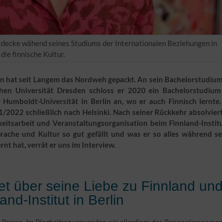
decke wähend seines Studiums der Internationalen Beziehungen in
die finnische Kultur.
n hat seit Langem das Nordweh gepackt. An sein Bachelorstudium
chen Universität Dresden schloss er 2020 ein Bachelorstudium
Humboldt-Universität in Berlin an, wo er auch Finnisch lernte.
2022 schließlich nach Helsinki. Nach seiner Rückkehr absolviert
keitsarbeit und Veranstaltungsorganisation beim Finnland-Institu
prache und Kultur so gut gefällt und was er so alles während se
rnt hat, verrät er uns im Interview.
et über seine Liebe zu Finnland un
nd-Institut in Berlin
re Person. Im Blogbeitrag verwenden wir allerdings das Personalpronomen 