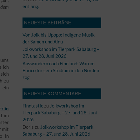
entlang.
t dem
NEUESTE BEITRÄGE
Von Joik bis Upopo: Indigene Musik
der Samen und Ainu
Joikworkshop im Tierpark Sababurg –
27. und 28. Juni 2026
siums
Auswandern nach Finnland: Warum
e ich
Enrico für sein Studium in den Norden
 sich
zog
h zu
 ein
NEUESTE KOMMENTARE
Finntastic
zu
Joikworkshop im
rlin
Tierpark Sababurg – 27. und 28. Juni
d im
2026
ester
Doris
zu
Joikworkshop im Tierpark
r mit
Sababurg – 27. und 28. Juni 2026
o in