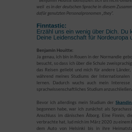
weil es in der deutschen Sprache in diesem Zusam
dafür genutzten Personalpronomen „they“.
Finntastic:
Erzähl uns ein wenig über Dich. Du
Deine Leidenschaft für Nordeuropa u
Benjamin Houitte:
Ja genau, ich bin in Rouen in der Normandie ge
besucht, so dass ich über die Schule zweisprachi
das Reisen geliebt und mich für andere Länder, 
während meines Studiums der Internationalen
lernen. Dadurch wuchs auch mein Interesse
sprachwissenschaftliches Studium anzuschließen
Bevor ich allerdings mein Studium der
Skandin
begonnen habe, war ich zunächst als Sprachas
Anschluss im dänischen Ålborg. Eine Finnin, di
verbrachte hat, lud mich im März 2020 zu einem 
dem Auto von Helsinki bis in ihre Heimatst