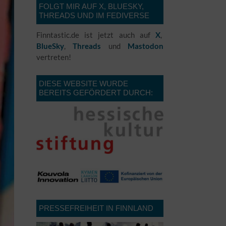
FOLGT MIR AUF X, BLUESKY,
THREADS UND IM FEDIVERSE
Finntastic.de ist jetzt auch auf
X
,
BlueSky
,
Threads
und
Mastodon
vertreten!
DIESE WEBSITE WURDE
BEREITS GEFÖRDERT DURCH:
PRESSEFREIHEIT IN FINNLAND