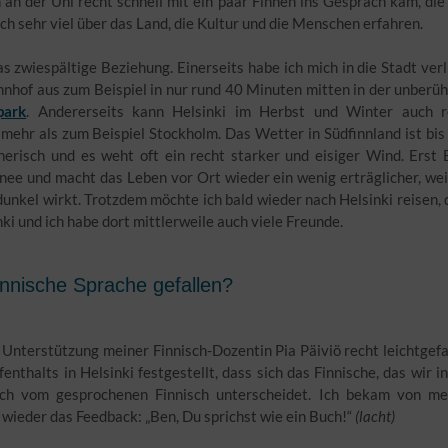
ch an der Uni recht schnell mit ein paar Finnen ins Gespräch kam, di
h sehr viel über das Land, die Kultur und die Menschen erfahren.
as zwiespältige Beziehung. Einerseits habe ich mich in die Stadt verl
nhof aus zum Beispiel in nur rund 40 Minuten mitten in der unberü
park
. Andererseits kann Helsinki im Herbst und Winter auch r
mehr als zum Beispiel Stockholm. Das Wetter in Südfinnland ist bi
nerisch und es weht oft ein recht starker und eisiger Wind. Erst
nee und macht das Leben vor Ort wieder ein wenig erträglicher, wei
nkel wirkt. Trotzdem möchte ich bald wieder nach Helsinki reisen,
nki und ich habe dort mittlerweile auch viele Freunde.
 finnische Sprache gefallen?
n Unterstützung meiner Finnisch-Dozentin Pia Päiviö recht leichtgefa
thalts in Helsinki festgestellt, dass sich das Finnische, das wir i
ich vom gesprochenen Finnisch unterscheidet. Ich bekam von me
wieder das Feedback: „Ben, Du sprichst wie ein Buch!“
(lacht)