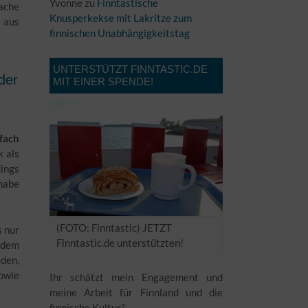
Yvonne
zu
Finntastische
rache
Knusperkekse mit Lakritze zum
r aus
finnischen Unabhängigkeitstag
UNTERSTÜTZT FINNTASTIC.DE
der
MIT EINER SPENDE!
fach
k als
dings
habe
(FOTO: Finntastic) JETZT
s nur
Finntastic.de unterstützten!
tzdem
den,
sowie
Ihr schätzt mein Engagement und
meine Arbeit für Finnland und die
finnische Kultur?