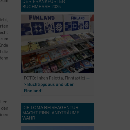
e zum
DER FRANKFURTER
BUCHMESSE 2025
iebt,
hrten
echt
s zum
 Ende
l die
 denn
FOTO: Inken Paletta, Finntastic)
—
> Buchtipps aus und über
Finnland!
llen.
DIE LOMA REISEAGENTUR
n den
MACHT FINNLANDTRÄUME
inen
WAHR!