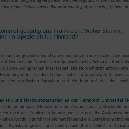
menhang noch keinen anwendbaren Standard gibt, wie im Englischen mi
 kommst gebürtig aus Frankreich. Woher stammt
nd im Speziellen für Finnland?
boren und aufgewachsen und habe ein deutsch-französisches Gymna
g mit Deutsch und Französisch aufgewachsen bin. Schon als Kind hab
Kulturen und Sprachen interessiert. Die Nordaffinität entwickelte
 Beziehungen in Dresden. Damals habe ich angefangen Schwedisc
 an den nordischen Sprachen und ich kam auf die Idee noch
.
avistik und Nordeuropastudien an der Humboldt Universität Be
sistent für ein paar Monate an einem Gymnasium in Stockholm un
e ich noch aus Frankreich kannte, weil sie dort ihr Auslandssem
kleinen Roadtrip durch ihre Heimat Finnland ein. Gemeinsam sind wi
adt Jyväskylä gereist und haben auch ihren Onkel in Kuusam