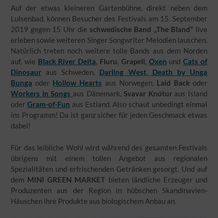
Auf der etwas kleineren Gartenbühne, direkt neben dem
Luisenbad, können Besucher des Festivals am 15. September
2019 gegen 15 Uhr die
schwedische Band „The
Bland
“
live
erleben sowie weiteren Singer Songwriter Melodien lauschen.
Natürlich treten noch weitere tolle Bands aus dem Norden
auf, wie
Black River Delta
,
Fluru
,
Grapell
,
Oxen
und
Cats of
Dinosaur
aus Schweden,
Darling West
,
Death by Unga
Bunga
oder
Hollow Hearts
aus Norwegen,
Laid Back
oder
Workers in Songs
aus Dänemark,
Svavar Knútur
aus Island
oder
Gram-of-Fun
aus Estland. Also schaut unbedingt einmal
ins Programm! Da ist ganz sicher für jeden Geschmack etwas
dabei!
Für das leibliche Wohl wird während des gesamten Festivals
übrigens mit einem tollen Angebot aus regionalen
Spezialitäten und erfrischenden Getränken gesorgt. Und auf
dem
MINI GREEN MARKET
bieten ländliche Erzeuger und
Produzenten aus der Region in hübschen Skandinavien-
Häuschen ihre Produkte aus biologischem Anbau an.