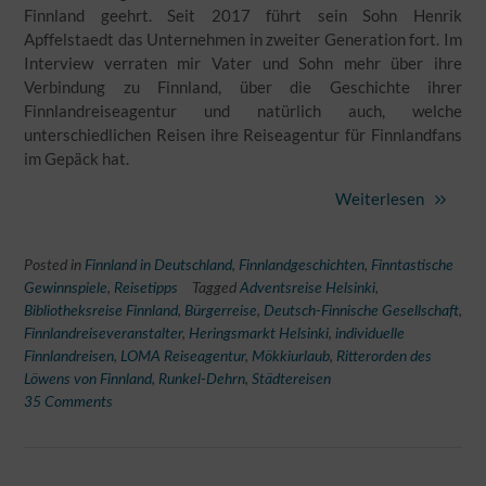
Finnland geehrt. Seit 2017 führt sein Sohn Henrik
Apffelstaedt das Unternehmen in zweiter Generation fort. Im
Interview verraten mir Vater und Sohn mehr über ihre
Verbindung zu Finnland, über die Geschichte ihrer
Finnlandreiseagentur und natürlich auch, welche
unterschiedlichen Reisen ihre Reiseagentur für Finnlandfans
im Gepäck hat.
Weiterlesen
Posted in
Finnland in Deutschland
,
Finnlandgeschichten
,
Finntastische
Gewinnspiele
,
Reisetipps
Tagged
Adventsreise Helsinki
,
Bibliotheksreise Finnland
,
Bürgerreise
,
Deutsch-Finnische Gesellschaft
,
Finnlandreiseveranstalter
,
Heringsmarkt Helsinki
,
individuelle
Finnlandreisen
,
LOMA Reiseagentur
,
Mökkiurlaub
,
Ritterorden des
Löwens von Finnland
,
Runkel-Dehrn
,
Städtereisen
35 Comments