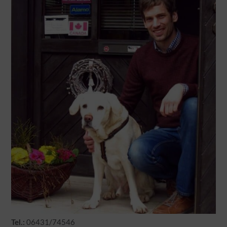
06431/74546
Tel.: