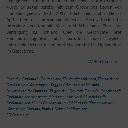
Engagement für den deutsch-finnischen Kulturaustausch
wurde er sogar bereits mit dem Orden des Löwen von
Finnland geehrt. Seit 2017 führt sein Sohn Henrik
Apffelstaedt das Unternehmen in zweiter Generation fort. Im
Interview verraten mir Vater und Sohn mehr über ihre
Verbindung zu Finnland, über die Geschichte ihrer
Finnlandreiseagentur und natürlich auch, welche
unterschiedlichen Reisen ihre Reiseagentur für Finnlandfans
im Gepäck hat.
Weiterlesen
Posted in
Finnland in Deutschland
,
Finnlandgeschichten
,
Finntastische
Gewinnspiele
,
Reisetipps
Tagged
Adventsreise Helsinki
,
Bibliotheksreise Finnland
,
Bürgerreise
,
Deutsch-Finnische Gesellschaft
,
Finnlandreiseveranstalter
,
Heringsmarkt Helsinki
,
individuelle
Finnlandreisen
,
LOMA Reiseagentur
,
Mökkiurlaub
,
Ritterorden des
Löwens von Finnland
,
Runkel-Dehrn
,
Städtereisen
35 Comments