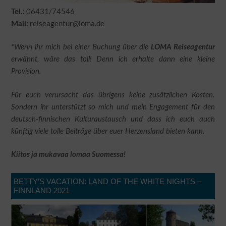
06431/74546
Tel.:
reiseagentur@loma.de
Mail:
*
Wenn ihr mich bei einer Buchung über die
LOMA Reiseagentur
erwähnt, wäre das toll! Denn ich erhalte dann eine kleine
Provision.
Für euch verursacht das übrigens keine zusätzlichen Kosten.
Sondern ihr unterstützt so mich und mein Engagement für den
deutsch-finnischen Kulturaustausch und dass ich euch auch
künftig viele tolle Beiträge über euer Herzensland bieten kann.
Kiitos ja mukavaa lomaa Suomessa!
BETTY’S VACATION: LAND OF THE WHITE NIGHTS –
FINNLAND 2021