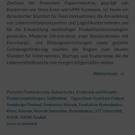
Zentrum der finnischen Papierindustrie, geprägt von
Konzernen wie Stora Enso und UPM Kymmene, ist heute ein
dynamischer Standort für Food-Innovationen, die Ansiedelung
von Lebensmittelproduzenten und Logistikunternehmen und
für die Entwicklung nachhaltiger Produktionstechnologien
geworden. Moderne Infrastruktur, enge Kooperationen mit
Forschungs- und Bildungseinrichtungen sowie gezielte
Gründungsförderung machen die Region zum idealen
Standort für Unternehmen, Startups und Studierende, die die
Lebensmittelbranche von morgen mitgestalten wollen.
Weiterlesen
Posted in
Finnlandevents
,
Kulinarisches, Ernährung und Rezepte
,
Produktempfehlungen
,
Südfinnland
Tagged
food
,
Food from Finland
,
Fooddesign Finnland
,
Foodsektor Kouvola
,
Foodsektor Kymenlaakso
,
Kinno
,
Kouvola
,
Kouvola Innovation
,
Kymenlaakso
,
LUT Universität
,
XAMK
,
XAMK Foodlab
Leave a comment