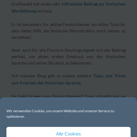
Greifswald hat einen sehr
hilfreichen Beitrag zur finnischen
Wortbildung
verfasst.
Er ist besonders für aktive Finnischlerner ein tolles Tutorial,
dass dabei hilft, die finnische Wortstruktur noch besser zu
verstehen!
Aber auch für alle Finnisch-Neulinge eignet sich der Beitrag
perfekt, um einen ersten Eindruck von der finnischen
Sprache und seiner Struktur zu bekommen.
Auf meinem Blog gibt es zudem weitere
Tipps und Tricks
zum Erlernen der finnischen Sprache.
Ihr habt Fragen zum Finnischlernen? Dann schreibt mir an
info@finntastic.de
.
Wir verwenden Cookies, um unsere Website und unseren Service zu
optimieren.
Alle Cookies