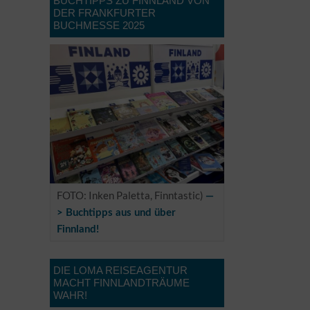
BUCHTIPPS ZU FINNLAND VON
DER FRANKFURTER
BUCHMESSE 2025
FOTO: Inken Paletta, Finntastic)
—
> Buchtipps aus und über
Finnland!
DIE LOMA REISEAGENTUR
MACHT FINNLANDTRÄUME
WAHR!