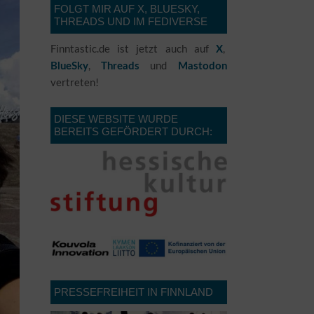
FOLGT MIR AUF X, BLUESKY,
THREADS UND IM FEDIVERSE
Finntastic.de ist jetzt auch auf
,
X
,
und
BlueSky
Threads
Mastodon
vertreten!
DIESE WEBSITE WURDE
BEREITS GEFÖRDERT DURCH:
PRESSEFREIHEIT IN FINNLAND