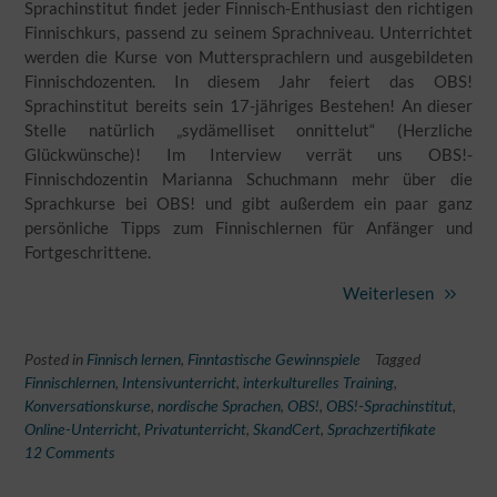
Sprachinstitut findet jeder Finnisch-Enthusiast den richtigen
Finnischkurs, passend zu seinem Sprachniveau. Unterrichtet
werden die Kurse von Muttersprachlern und ausgebildeten
Finnischdozenten. In diesem Jahr feiert das OBS!
Sprachinstitut bereits sein 17-jähriges Bestehen! An dieser
Stelle natürlich „sydämelliset onnittelut“ (Herzliche
Glückwünsche)! Im Interview verrät uns OBS!-
Finnischdozentin Marianna Schuchmann mehr über die
Sprachkurse bei OBS! und gibt außerdem ein paar ganz
persönliche Tipps zum Finnischlernen für Anfänger und
Fortgeschrittene.
Weiterlesen
Posted in
Finnisch lernen
,
Finntastische Gewinnspiele
Tagged
Finnischlernen
,
Intensivunterricht
,
interkulturelles Training
,
Konversationskurse
,
nordische Sprachen
,
OBS!
,
OBS!-Sprachinstitut
,
Online-Unterricht
,
Privatunterricht
,
SkandCert
,
Sprachzertifikate
12 Comments