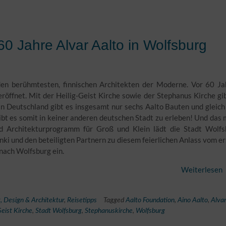
0 Jahre Alvar Aalto in Wolfsburg
den berühmtesten, finnischen Architekten der Moderne. Vor 60 Ja
röffnet. Mit der Heilig-Geist Kirche sowie der Stephanus Kirche gi
In Deutschland gibt es insgesamt nur sechs Aalto Bauten und gleich
ibt es somit in keiner anderen deutschen Stadt zu erleben! Und das
d Architekturprogramm für Groß und Klein lädt die Stadt Wolfs
nki und den beteiligten Partnern zu diesem feierlichen Anlass vom e
nach Wolfsburg ein.
Weiterlesen
, Design & Architektur
,
Reisetipps
Tagged
Aalto Foundation
,
Aino Aalto
,
Alva
Geist Kirche
,
Stadt Wolfsburg
,
Stephanuskirche
,
Wolfsburg