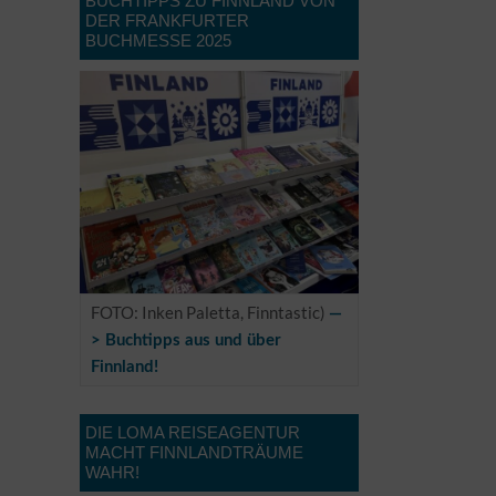
BUCHTIPPS ZU FINNLAND VON
DER FRANKFURTER
BUCHMESSE 2025
FOTO: Inken Paletta, Finntastic)
—
> Buchtipps aus und über
Finnland!
DIE LOMA REISEAGENTUR
MACHT FINNLANDTRÄUME
WAHR!