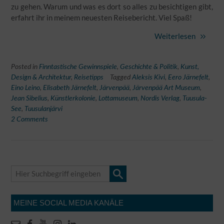
zu gehen. Warum und was es dort so alles zu besichtigen gibt,
erfahrt ihr in meinem neuesten Reisebericht. Viel Spaß!
Weiterlesen
Posted in
Finntastische Gewinnspiele
,
Geschichte & Politik
,
Kunst,
Design & Architektur
,
Reisetipps
Tagged
Aleksis Kivi
,
Eero Järnefelt
,
Eino Leino
,
Elisabeth Järnefelt
,
Järvenpää
,
Järvenpää Art Museum
,
Jean Sibelius
,
Künstlerkolonie
,
Lottamuseum
,
Nordis Verlag
,
Tuusula-
See
,
Tuusulanjärvi
2 Comments
MEINE SOCIAL MEDIA KANÄLE