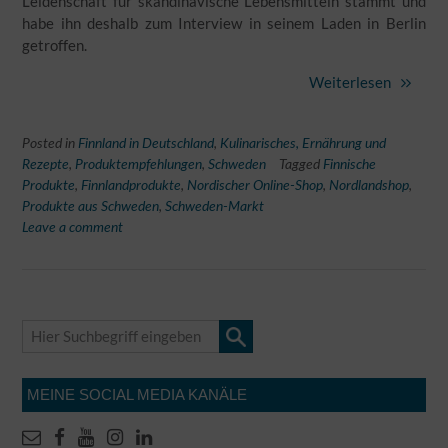
Leidenschaft für skandinavische Lebensmitteln stammt und
habe ihn deshalb zum Interview in seinem Laden in Berlin
getroffen.
Weiterlesen
Posted in
Finnland in Deutschland
,
Kulinarisches, Ernährung und
Rezepte
,
Produktempfehlungen
,
Schweden
Tagged
Finnische
Produkte
,
Finnlandprodukte
,
Nordischer Online-Shop
,
Nordlandshop
,
Produkte aus Schweden
,
Schweden-Markt
Leave a comment
MEINE SOCIAL MEDIA KANÄLE