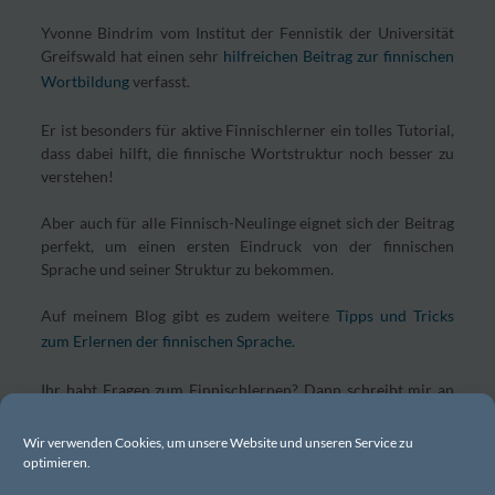
Yvonne Bindrim vom Institut der Fennistik der Universität
Greifswald hat einen sehr
hilfreichen Beitrag zur finnischen
Wortbildung
verfasst.
Er ist besonders für aktive Finnischlerner ein tolles Tutorial,
dass dabei hilft, die finnische Wortstruktur noch besser zu
verstehen!
Aber auch für alle Finnisch-Neulinge eignet sich der Beitrag
perfekt, um einen ersten Eindruck von der finnischen
Sprache und seiner Struktur zu bekommen.
Auf meinem Blog gibt es zudem weitere
Tipps und Tricks
zum Erlernen der finnischen Sprache.
Ihr habt Fragen zum Finnischlernen? Dann schreibt mir an
info@finntastic.de
.
Wir verwenden Cookies, um unsere Website und unseren Service zu
optimieren.