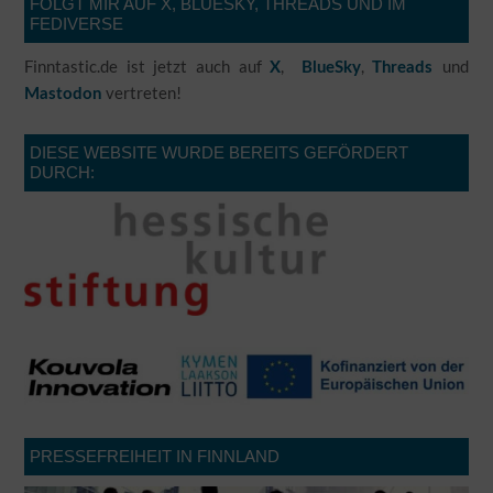
FOLGT MIR AUF X, BLUESKY, THREADS UND IM
FEDIVERSE
Finntastic.de ist jetzt auch auf
,
,
und
X
BlueSky
Threads
vertreten!
Mastodon
DIESE WEBSITE WURDE BEREITS GEFÖRDERT
DURCH:
PRESSEFREIHEIT IN FINNLAND