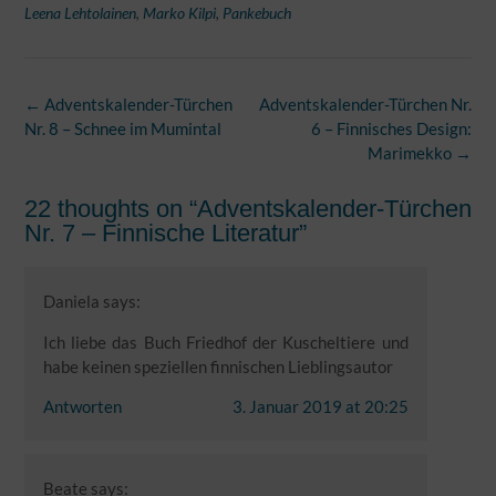
Leena Lehtolainen
,
Marko Kilpi
,
Pankebuch
Post
←
Adventskalender-Türchen
Adventskalender-Türchen Nr.
navigation
Nr. 8 – Schnee im Mumintal
6 – Finnisches Design:
Marimekko
→
22 thoughts on “
Adventskalender-Türchen
Nr. 7 – Finnische Literatur
”
Daniela
says:
Ich liebe das Buch Friedhof der Kuscheltiere und
habe keinen speziellen finnischen Lieblingsautor
Antworten
3. Januar 2019 at 20:25
Beate
says: