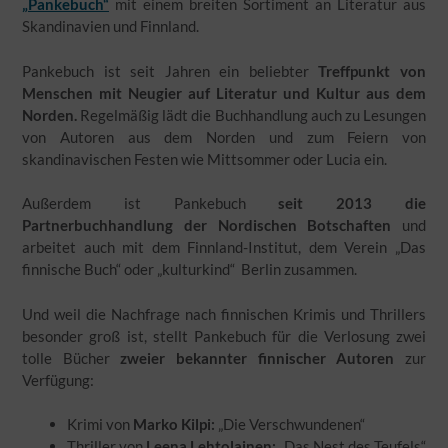
„Pankebuch“
mit einem breiten Sortiment an Literatur aus
Skandinavien und Finnland.
Pankebuch ist seit Jahren ein beliebter
Treffpunkt von
Menschen mit Neugier auf Literatur und Kultur aus dem
Norden.
Regelmäßig lädt die Buchhandlung auch zu Lesungen
von Autoren aus dem Norden und zum Feiern von
skandinavischen Festen wie Mittsommer oder Lucia ein.
Außerdem ist Pankebuch
seit 2013 die
Partnerbuchhandlung der Nordischen Botschaften
und
arbeitet auch mit dem Finnland-Institut, dem Verein „Das
finnische Buch“ oder „kulturkind“ Berlin zusammen.
Und weil die Nachfrage nach finnischen Krimis und Thrillers
besonder groß ist, stellt Pankebuch für die Verlosung zwei
tolle Bücher
zweier bekannter finnischer Autoren
zur
Verfügung:
Krimi von
Marko Kilpi:
„Die Verschwundenen“
Thriller von
Leena Lehtolainen:
„Das Nest des Teufels“